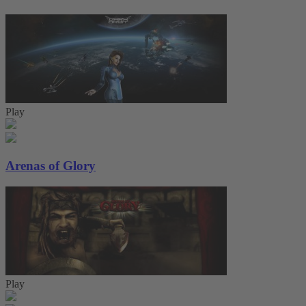
Play
Arenas of Glory
Play