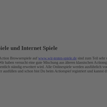
iele und Internet Spiele
 Action Browserspiele auf
www.wir-testen-spiele.de
sind zum Teil sehr 
 Wir haben versucht eine gute Mischung aus älteren klassischen Acti
entlich ständig erweitert wird. Alle Onlinespiele werden ausführlich vor
er ausfüllen und schon bist Du beim
Actionspiel
registriert und kannst 