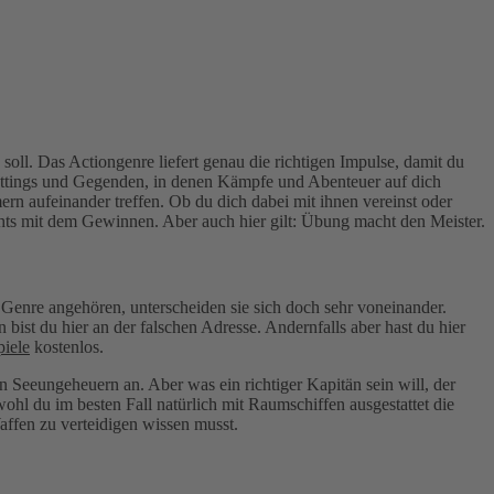
oll. Das Actiongenre liefert genau die richtigen Impulse, damit du
ettings und Gegenden, in denen Kämpfe und Abenteuer auf dich
ern aufeinander treffen. Ob du dich dabei mit ihnen vereinst oder
nichts mit dem Gewinnen. Aber auch hier gilt: Übung macht den Meister.
 Genre angehören, unterscheiden sie sich doch sehr voneinander.
 bist du hier an der falschen Adresse. Andernfalls aber hast du hier
piele
kostenlos.
n Seeungeheuern an. Aber was ein richtiger Kapitän sein will, der
hl du im besten Fall natürlich mit Raumschiffen ausgestattet die
affen zu verteidigen wissen musst.