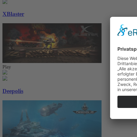
XBlaster
Play
Deepolis