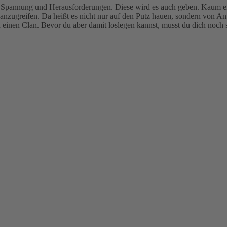
uf Spannung und Herausforderungen. Diese wird es auch geben. Kaum e
zugreifen. Da heißt es nicht nur auf den Putz hauen, sondern von Anfa
in einen Clan. Bevor du aber damit loslegen kannst, musst du dich noch