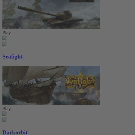
Play
Seafight
Play
Darkorbit