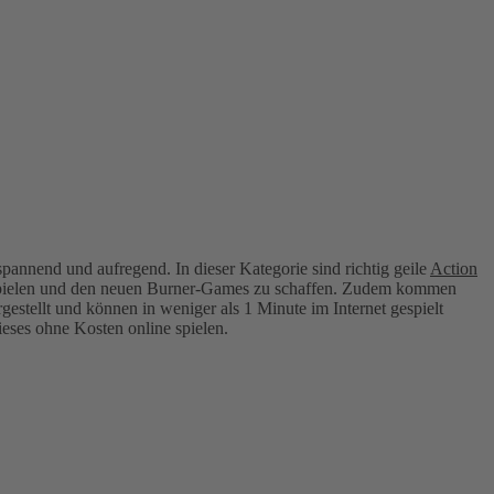
spannend und aufregend. In dieser Kategorie sind richtig geile
Action
onspielen und den neuen Burner-Games zu schaffen. Zudem kommen
gestellt und können in weniger als 1 Minute im Internet gespielt
dieses ohne Kosten online spielen.