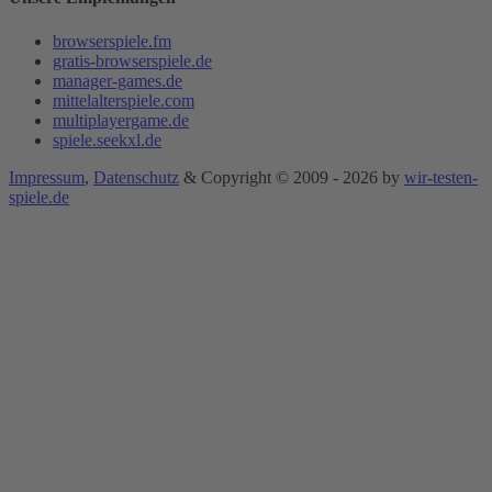
browserspiele.fm
gratis-browserspiele.de
manager-games.de
mittelalterspiele.com
multiplayergame.de
spiele.seekxl.de
Impressum
,
Datenschutz
& Copyright © 2009 - 2026 by
wir-testen-
spiele.de