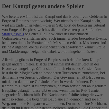
Der Kampf gegen andere Spieler
Wie bereits erwähnt, ist der Kampf und das Erobern von Gebieten in
Forge of Empires enorm wichtig. Wer niemals den Kampf sucht,
wird am Ende untergehen – diesen Satz hörst du bereits im Tutorial
von Forge of Empires, welches dich in die ersten paar Stufen des
Strategiespiels
begleitet. Die Entwickler des kostenlosen
Onlinespiels veranstalten aber auch immer wieder besondere Events,
bei denen du mehr Vorräte durch Missionen erhältst. Missionen sind
kleine Aufgaben, die du zwischenzeitlich absolvieren kannst. Pfeile
und Markierungen zeigen dir dabei, wo du hingehen müsstest.
Allerdings gibt es in Forge of Empires auch den direkten Kampf
gegen andere Spieler. Bist du erst einmal mit deiner Stadt in der
Bronzezeit angelangt, öffnet sich für dich ein neues Fenster. Nun
hast du die Möglichkeit an besonderen Turnieren teilzunehmen, bei
dem sich zwei Spieler duellieren. Der Gewinner erhält Blaupausen,
mit denen dann neue Gebäude erforscht werden können. Der
Kampf im Turnier ist zu empfehlen, da man sonst nicht an legendäre
Baupläne gelangt – diese gibt es nur, wenn man im PvP-Turnier
siegt oder Nachbarn hilft. Die Nachbarschaftshilfe bringt dir zwar
nicht so schnell die begehrten Baupläne ein, dennoch sind sie ein
Weg, um an die Blaupausen zu kommen. Du musst deine Nachbarn,
die nicht im Krieg mit dir stehen, polieren, sodass du die Chance auf