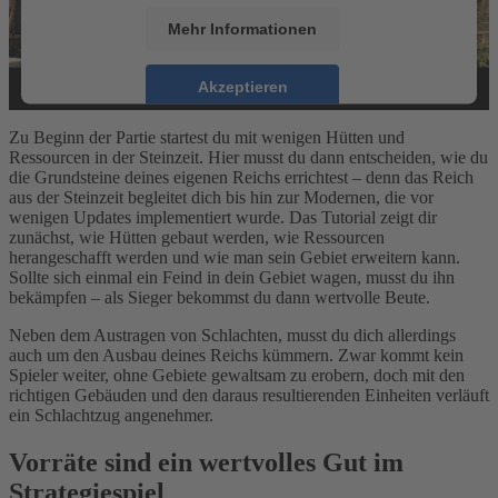
Mehr Informationen
Akzeptieren
powered by
Usercentrics Consent Management
Zu Beginn der Partie startest du mit wenigen Hütten und
Platform
&
eRecht24
Ressourcen in der Steinzeit. Hier musst du dann entscheiden, wie du
die Grundsteine deines eigenen Reichs errichtest – denn das Reich
aus der Steinzeit begleitet dich bis hin zur Modernen, die vor
wenigen Updates implementiert wurde. Das Tutorial zeigt dir
zunächst, wie Hütten gebaut werden, wie Ressourcen
herangeschafft werden und wie man sein Gebiet erweitern kann.
Sollte sich einmal ein Feind in dein Gebiet wagen, musst du ihn
bekämpfen – als Sieger bekommst du dann wertvolle Beute.
Neben dem Austragen von Schlachten, musst du dich allerdings
auch um den Ausbau deines Reichs kümmern. Zwar kommt kein
Spieler weiter, ohne Gebiete gewaltsam zu erobern, doch mit den
richtigen Gebäuden und den daraus resultierenden Einheiten verläuft
ein Schlachtzug angenehmer.
Vorräte sind ein wertvolles Gut im
Strategiespiel