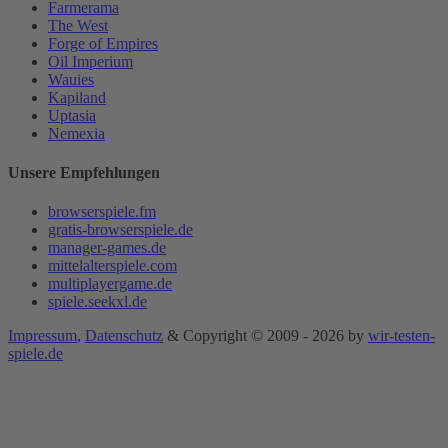
Farmerama
The West
Forge of Empires
Oil Imperium
Wauies
Kapiland
Uptasia
Nemexia
Unsere Empfehlungen
browserspiele.fm
gratis-browserspiele.de
manager-games.de
mittelalterspiele.com
multiplayergame.de
spiele.seekxl.de
Impressum
,
Datenschutz
& Copyright © 2009 - 2026 by
wir-testen-
spiele.de