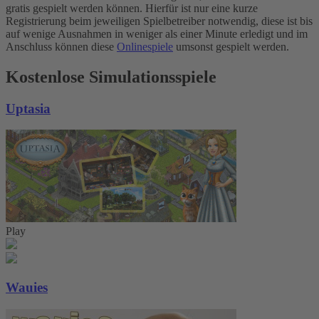
gratis gespielt werden können. Hierfür ist nur eine kurze
Registrierung beim jeweiligen Spielbetreiber notwendig, diese ist bis
auf wenige Ausnahmen in weniger als einer Minute erledigt und im
Anschluss können diese
Onlinespiele
umsonst gespielt werden.
Kostenlose Simulationsspiele
Uptasia
Play
Wauies