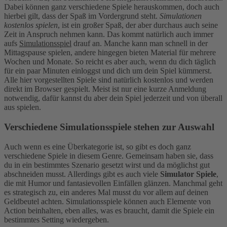
Dabei können ganz verschiedene Spiele herauskommen, doch auch
hierbei gilt, dass der Spaß im Vordergrund steht.
Simulationen
kostenlos spielen
, ist ein großer Spaß, der aber durchaus auch seine
Zeit in Anspruch nehmen kann. Das kommt natürlich auch immer
aufs
Simulationsspiel
drauf an. Manche kann man schnell in der
Mittagspause spielen, andere hingegen bieten Material für mehrere
Wochen und Monate. So reicht es aber auch, wenn du dich täglich
für ein paar Minuten einloggst und dich um dein Spiel kümmerst.
Alle hier vorgestellten Spiele sind natürlich kostenlos und werden
direkt im Browser gespielt. Meist ist nur eine kurze Anmeldung
notwendig, dafür kannst du aber dein Spiel jederzeit und von überall
aus spielen.
Verschiedene Simulationsspiele stehen zur Auswahl
Auch wenn es eine Überkategorie ist, so gibt es doch ganz
verschiedene Spiele in diesem Genre. Gemeinsam haben sie, dass
du in ein bestimmtes Szenario gesetzt wirst und da möglichst gut
abschneiden musst. Allerdings gibt es auch viele
Simulator Spiele
,
die mit Humor und fantasievollen Einfällen glänzen. Manchmal geht
es strategisch zu, ein anderes Mal musst du vor allem auf deinen
Geldbeutel achten. Simulationsspiele können auch Elemente von
Action beinhalten, eben alles, was es braucht, damit die Spiele ein
bestimmtes Setting wiedergeben.