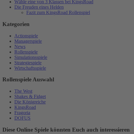
Wähle eine von 3 Klassen bei KingsRoad
Die Freuden eines Helden
Fazit zum KingsRoad Rollenspiel
Kategorien
Actionspiele
Managerspiele
News
Rollenspiele
Simulationsspiele
Strategiespiele
Wirtschaftsspiele
Rollenspiele Auswahl
The West
Shakes & Fidget
Die Königreiche
KingsRoad
Fragoria
DOFUS
Diese Online Spiele könnten Euch auch interessieren