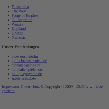
Farmerama
The West
Forge of Empires
Oil Imperium
Wauies
Kapiland
Uptasia
Nemexia
Unsere Empfehlungen
browserspiele.fm
gratis-browserspiele.de
manager-games.de
mittelalterspiele.com
multiplayergame.de
spiele.seekxl.de
Impressum
,
Datenschutz
& Copyright © 2009 - 2026 by
wir-testen-
spiele.de