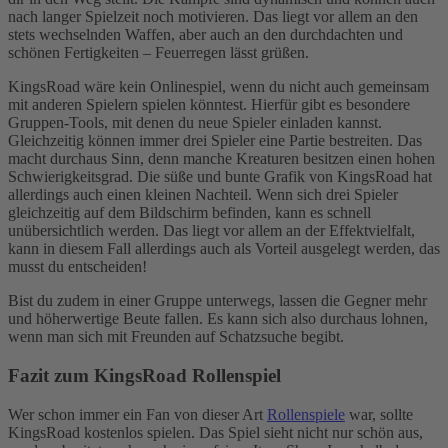
nach langer Spielzeit noch motivieren. Das liegt vor allem an den
stets wechselnden Waffen, aber auch an den durchdachten und
schönen Fertigkeiten – Feuerregen lässt grüßen.
KingsRoad wäre kein Onlinespiel, wenn du nicht auch gemeinsam
mit anderen Spielern spielen könntest. Hierfür gibt es besondere
Gruppen-Tools, mit denen du neue Spieler einladen kannst.
Gleichzeitig können immer drei Spieler eine Partie bestreiten. Das
macht durchaus Sinn, denn manche Kreaturen besitzen einen hohen
Schwierigkeitsgrad. Die süße und bunte Grafik von KingsRoad hat
allerdings auch einen kleinen Nachteil. Wenn sich drei Spieler
gleichzeitig auf dem Bildschirm befinden, kann es schnell
unübersichtlich werden. Das liegt vor allem an der Effektvielfalt,
kann in diesem Fall allerdings auch als Vorteil ausgelegt werden, das
musst du entscheiden!
Bist du zudem in einer Gruppe unterwegs, lassen die Gegner mehr
und höherwertige Beute fallen. Es kann sich also durchaus lohnen,
wenn man sich mit Freunden auf Schatzsuche begibt.
Fazit zum KingsRoad Rollenspiel
Wer schon immer ein Fan von dieser Art
Rollenspiele
war, sollte
KingsRoad kostenlos spielen. Das Spiel sieht nicht nur schön aus,