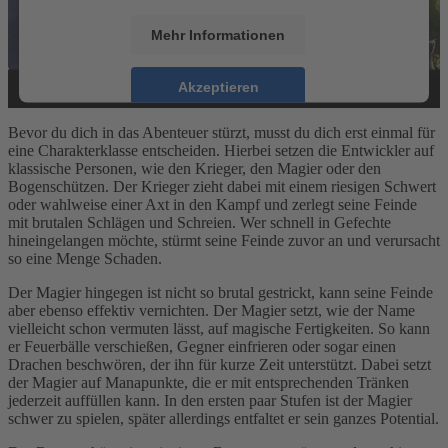
Mehr Informationen
Akzeptieren
powered by
Usercentrics Consent Management
Bevor du dich in das Abenteuer stürzt, musst du dich erst einmal für
Platform
&
eRecht24
eine Charakterklasse entscheiden. Hierbei setzen die Entwickler auf
klassische Personen, wie den Krieger, den Magier oder den
Bogenschützen. Der Krieger zieht dabei mit einem riesigen Schwert
oder wahlweise einer Axt in den Kampf und zerlegt seine Feinde
mit brutalen Schlägen und Schreien. Wer schnell in Gefechte
hineingelangen möchte, stürmt seine Feinde zuvor an und verursacht
so eine Menge Schaden.
Der Magier hingegen ist nicht so brutal gestrickt, kann seine Feinde
aber ebenso effektiv vernichten. Der Magier setzt, wie der Name
vielleicht schon vermuten lässt, auf magische Fertigkeiten. So kann
er Feuerbälle verschießen, Gegner einfrieren oder sogar einen
Drachen beschwören, der ihn für kurze Zeit unterstützt. Dabei setzt
der Magier auf Manapunkte, die er mit entsprechenden Tränken
jederzeit auffüllen kann. In den ersten paar Stufen ist der Magier
schwer zu spielen, später allerdings entfaltet er sein ganzes Potential.