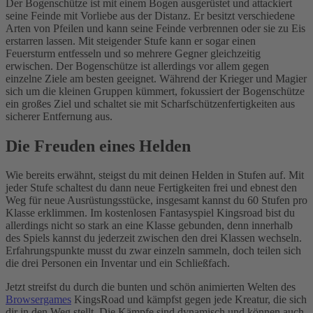
Der Bogenschütze ist mit einem Bogen ausgerüstet und attackiert
seine Feinde mit Vorliebe aus der Distanz. Er besitzt verschiedene
Arten von Pfeilen und kann seine Feinde verbrennen oder sie zu Eis
erstarren lassen. Mit steigender Stufe kann er sogar einen
Feuersturm entfesseln und so mehrere Gegner gleichzeitig
erwischen. Der Bogenschütze ist allerdings vor allem gegen
einzelne Ziele am besten geeignet. Während der Krieger und Magier
sich um die kleinen Gruppen kümmert, fokussiert der Bogenschütze
ein großes Ziel und schaltet sie mit Scharfschützenfertigkeiten aus
sicherer Entfernung aus.
Die Freuden eines Helden
Wie bereits erwähnt, steigst du mit deinen Helden in Stufen auf. Mit
jeder Stufe schaltest du dann neue Fertigkeiten frei und ebnest den
Weg für neue Ausrüstungsstücke, insgesamt kannst du 60 Stufen pro
Klasse erklimmen. Im kostenlosen Fantasyspiel Kingsroad bist du
allerdings nicht so stark an eine Klasse gebunden, denn innerhalb
des Spiels kannst du jederzeit zwischen den drei Klassen wechseln.
Erfahrungspunkte musst du zwar einzeln sammeln, doch teilen sich
die drei Personen ein Inventar und ein Schließfach.
Jetzt streifst du durch die bunten und schön animierten Welten des
Browsergames
KingsRoad und kämpfst gegen jede Kreatur, die sich
dir in den Weg stellt. Die Kämpfe sind dynamisch und können auch