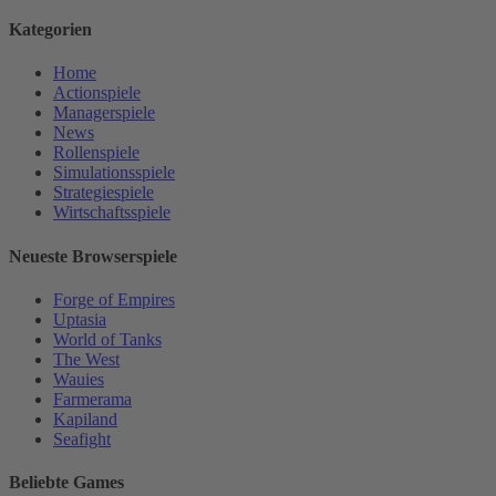
Kategorien
Home
Actionspiele
Managerspiele
News
Rollenspiele
Simulationsspiele
Strategiespiele
Wirtschaftsspiele
Neueste Browserspiele
Forge of Empires
Uptasia
World of Tanks
The West
Wauies
Farmerama
Kapiland
Seafight
Beliebte Games