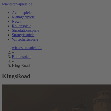
wir-testen-spiele.de
Actionspiele
Managerspiele
News
Rollenspiele
Simulationsspiele
Strategiespiele
Wirtschaftsspiele
wir-testen-spiele.de
»
Rollenspiele
»
KingsRoad
KingsRoad